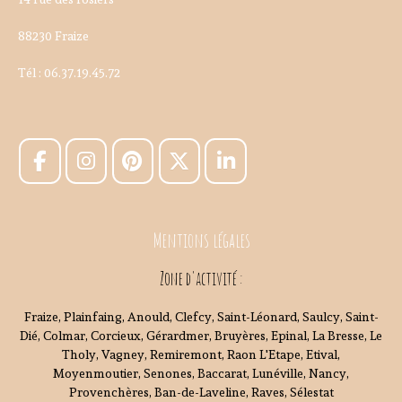
88230 Fraize
Tél : 06.37.19.45.72
Mentions légales
Zone d'activité :
Fraize, Plainfaing, Anould, Clefcy, Saint-Léonard, Saulcy, Saint-
Dié, Colmar, Corcieux, Gérardmer, Bruyères, Epinal, La Bresse, Le
Tholy, Vagney, Remiremont, Raon L'Etape, Etival,
Moyenmoutier, Senones, Baccarat, Lunéville, Nancy,
Provenchères, Ban-de-Laveline, Raves, Sélestat