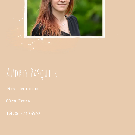
Audrey Pasquier
14 rue des rosiers
88230 Fraize
Tél : 06.37.19.45.72