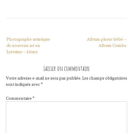
Navigation
Photographe artistique
Album photo bébé –
de
de nouveau-né en
Album Combo
l’article
Lorraine – Léane
Laisser un commentaire
Votre adresse e-mail ne sera pas publiée.
Les champs obligatoires
sont indiqués avec
*
Commentaire
*