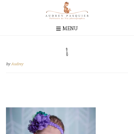
MENU
8
by
Audrey