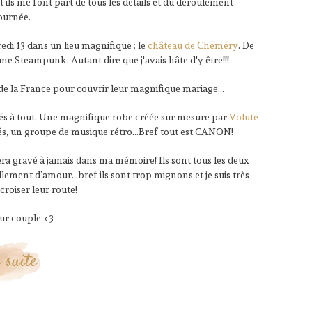
 ils me font part de tous les détails et du déroulement
ournée.
i 13 dans un lieu magnifique : le
château de Chéméry
. De
tume Steampunk. Autant dire que j'avais hâte d'y être!!!
 de la France pour couvrir leur magnifique mariage…
nsés à tout. Une magnifique robe créée sur mesure par
Volute
tés, un groupe de musique rétro...Bref tout est CANON!
era gravé à jamais dans ma mémoire! Ils sont tous les deux
ellement d’amour…bref ils sont trop mignons et je suis très
croiser leur route!
eur couple <3
 suite