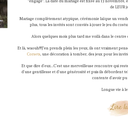
"engagé". La date du mariage est fixée au 13 novembre, et
de LEUR j
Mariage complètement atypique, cérémonie laïque un vendred
plus, tous les invités sont conviés à jouer le jeu du cos
Alors quelques mois plus tard me voilà dans le centre
Et là, waouh!!!J'en prends plein les yeux, ils ont vraiment pe
Corsets
, une décoration à tomber, des jeux pour les invi
Et que dire d’eux…C’est une merveilleuse rencontre qui rest
d’une gentillesse et d’une générosité et puis ils débordent t
contente d’avoir pu 
Longue vie à l
Lire la