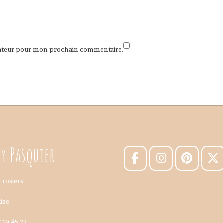
gateur pour mon prochain commentaire.
y Pasquier
 rosiers
ize
7.19.45.72