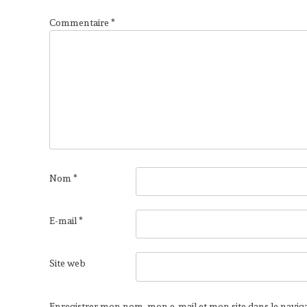
Commentaire
*
Nom
*
E-mail
*
Site web
Enregistrer mon nom, mon e-mail et mon site dans le navi