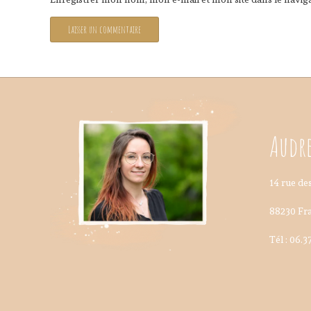
Audre
14 rue des
88230 Fra
Tél : 06.3