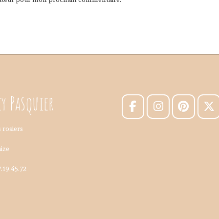
y Pasquier
 rosiers
ize
7.19.45.72