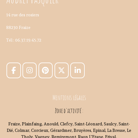
14 rue des rosiers
88230 Fraize
Tél : 06.37.19.45.72
Mentions légales
Zone d'activité :
Fraize, Plainfaing, Anould, Clefcy, Saint-Léonard, Saulcy, Saint-
Dié, Colmar, Corcieux, Gérardmer, Bruyères, Epinal, La Bresse, Le
Tholy, Vagney, Remiremont, Raon L'Etape, Etival,