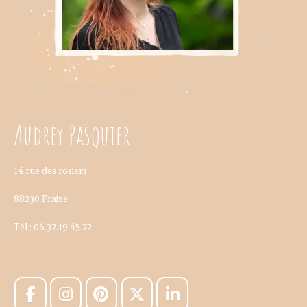
Audrey Pasquier
14 rue des rosiers
88230 Fraize
Tél : 06.37.19.45.72