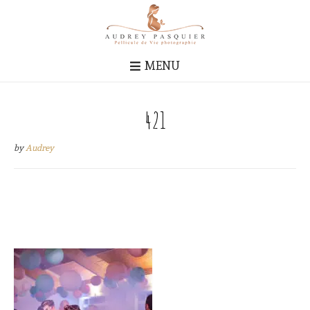
MENU
421
by
Audrey