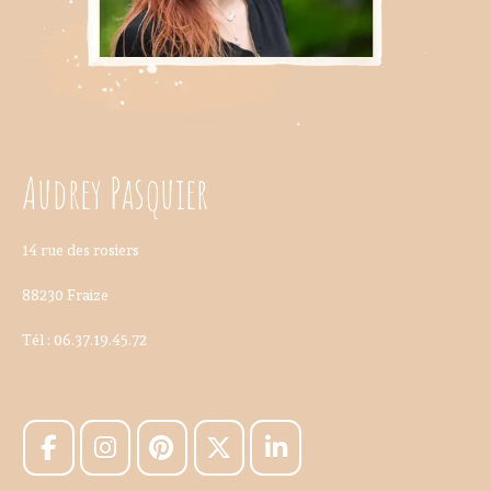
Audrey Pasquier
14 rue des rosiers
88230 Fraize
Tél : 06.37.19.45.72