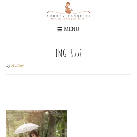
MENU
IMG_8557
by
Audrey