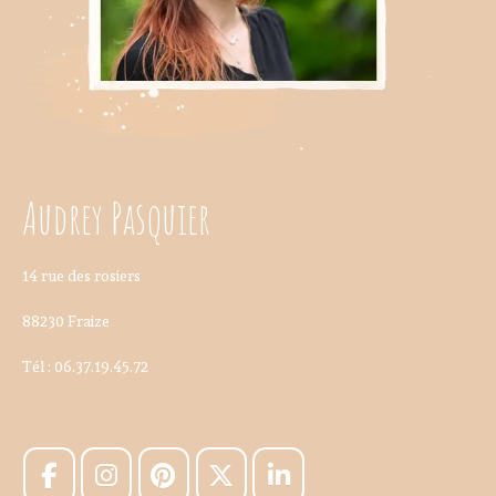
Audrey Pasquier
14 rue des rosiers
88230 Fraize
Tél : 06.37.19.45.72